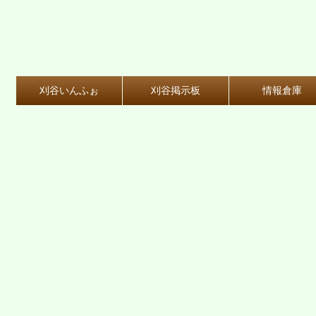
刈谷いんふぉ
刈谷掲示板
情報倉庫