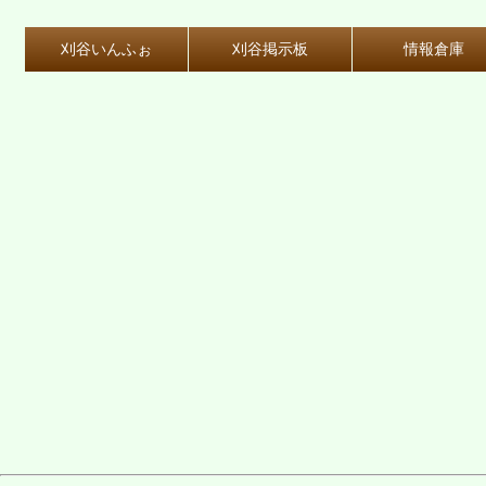
刈谷いんふぉ
刈谷掲示板
情報倉庫