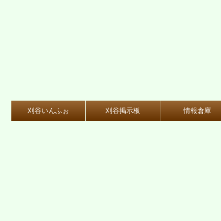
刈谷いんふぉ
刈谷掲示板
情報倉庫