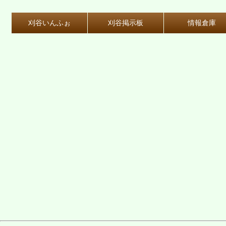
刈谷いんふぉ
刈谷掲示板
情報倉庫