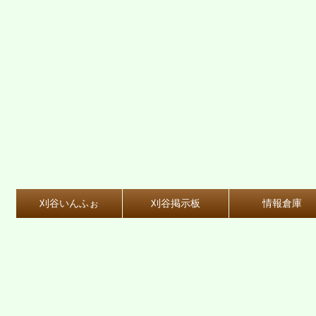
刈谷いんふぉ
刈谷掲示板
情報倉庫